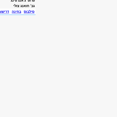
פרופ' ג'אנג פינג
גב' חואנג צולי
סילבוס
בחינה
דרישו