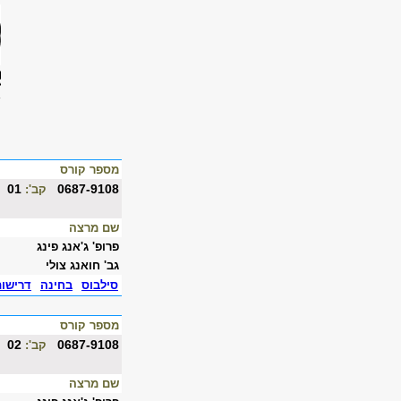
מספר קורס
01
0687-9108
קב':
שם מרצה
פרופ' ג'אנג פינג
גב' חואנג צולי
סילבוס
בחינה
דרישו
מספר קורס
02
0687-9108
קב':
שם מרצה