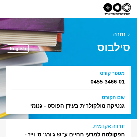
חזרה
סילבוס
English
מספר קורס
0455-3466-01
שם הקורס
גנטיקה מולקולרית בעידן הפוסט - גנומי
יחידה אקדמית
הפקולטה למדעי החיים ע"ש ג'ורג' ס' וייז -